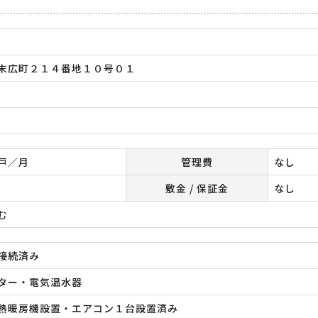
末広町２１４番地１０号０１
戸／月
管理費
なし
敷金 / 保証金
なし
む
接続済み
ター・電気温水器
熱暖房機設置・エアコン１台設置済み