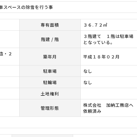
車スペースの除雪を行う事
専有面積
３６.７２㎡
３階建て １階は駐車場
階建 / 階
となっている。
造・２
築年月
平成１８年０２月
駐車場
なし
駐輪場
なし
土地権利
株式会社 加納工務店へ
管理形態
依頼済み