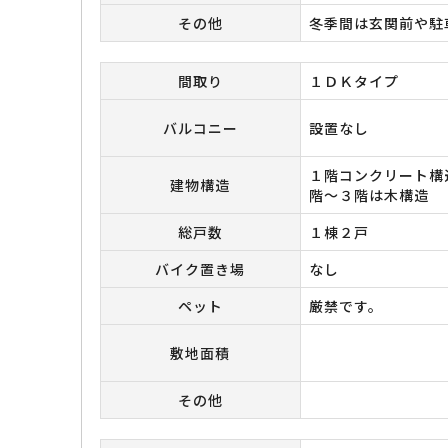
その他
冬季間は玄関前や駐
間取り
１ＤＫタイプ
バルコニー
設置なし
１階コンクリート構
建物構造
階～３階は木構造
総戸数
１棟２戸
バイク置き場
なし
ペット
厳禁です。
敷地面積
その他