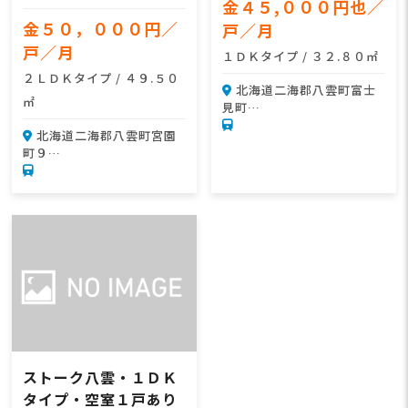
金４５,０００円也／
金５０，０００円／
戸／月
戸／月
１ＤＫタイプ / ３２.８０㎡
２ＬＤＫタイプ / ４９.５０
北海道二海郡八雲町富士
㎡
見町…
北海道二海郡八雲町宮園
町９…
ストーク八雲・１ＤＫ
タイプ・空室１戸あり