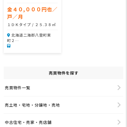
金４０,０００円也／
戸／月
１ＤＫタイプ / ２５.３８㎡
北海道二海郡八雲町東
町２…
売買物件を探す
売買物件一覧
売土地・宅地・分譲地・売地
中古住宅・売家・売店舗